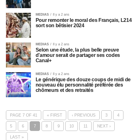
MEDIAS
Il y a 2 ans
Pour remonter le moral des Français, L214
sort son bêtisier 2024
MEDIAS
Il y a 2 ans
Selon une étude, la plus belle preuve
d’amour serait de partager ses codes
Canal+
MEDIAS
Il y a 2 ans
Le générique des douze coups de midi de
nouveau élu personnalité préférée des
chômeurs et des retraités
PAGE 7 OF 41
« FIRST
‹ PREVIOUS
3
4
5
6
7
8
9
10
11
NEXT ›
LAST »