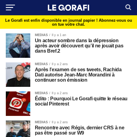
Le Gorafi est enfin disponible en journal papier !
Abonnez-vous ou
on tue votre chat.
MEDIAS
Il y a 1 an
Un acteur sombre dans la dépression
après avoir découvert qu’il ne jouait pas
dans Bref.2
MEDIAS
Il y a 2 ans
Après l’examen de ses tweets, Rachida
Dati autorise Jean-Marc Morandini à
continuer son émission
MEDIAS
Il y a 2 ans
Édito : Pourquoi Le Gorafi quitte le réseau
social Pinterest
MEDIAS
Il y a 2 ans
Rencontre avec Régis, dernier CRS à ne
pas être passé sur W9