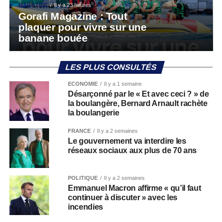
MAGAZINE
Il y a 23 heures
Gorafi Magazine : Tout
plaquer pour vivre sur une
banane bouée
LES PLUS CONSULTÉS
ECONOMIE
Il y a 1 semaine
Désarçonné par le « Et avec ceci ? » de
la boulangère, Bernard Arnault rachète
la boulangerie
FRANCE
Il y a 2 semaines
Le gouvernement va interdire les
réseaux sociaux aux plus de 70 ans
POLITIQUE
Il y a 2 semaines
Emmanuel Macron affirme « qu’il faut
continuer à discuter » avec les
incendies