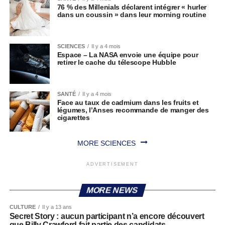
76 % des Millenials déclarent intégrer « hurler
dans un coussin » dans leur morning routine
SCIENCES
Il y a 4 mois
Espace – La NASA envoie une équipe pour
retirer le cache du télescope Hubble
SANTÉ
Il y a 4 mois
Face au taux de cadmium dans les fruits et
légumes, l’Anses recommande de manger des
cigarettes
MORE SCIENCES
ADVERTISEMENT
MORE NEWS
CULTURE
Il y a 13 ans
Secret Story : aucun participant n’a encore découvert
que Billy Crawford fait partie des candidats