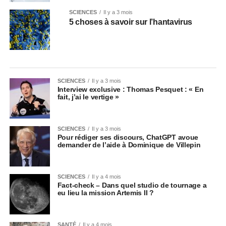
SCIENCES
Il y a 3 mois
5 choses à savoir sur l’hantavirus
SCIENCES
Il y a 3 mois
Interview exclusive : Thomas Pesquet : « En
fait, j’ai le vertige »
SCIENCES
Il y a 3 mois
Pour rédiger ses discours, ChatGPT avoue
demander de l’aide à Dominique de Villepin
SCIENCES
Il y a 4 mois
Fact-check – Dans quel studio de tournage a
eu lieu la mission Artemis II ?
SANTÉ
Il y a 4 mois