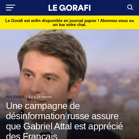
Le Gorafi est enfin disponible en journal papier !
Abonnez-vous ou
on tue votre chat.
POLITIQUE
Il y a 18 heures
Une campagne de
désinformation russe assure
que Gabriel Attal est apprécié
des Français