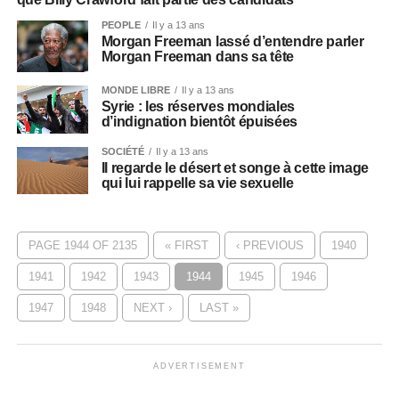
PEOPLE
Il y a 13 ans
Morgan Freeman lassé d’entendre parler
Morgan Freeman dans sa tête
MONDE LIBRE
Il y a 13 ans
Syrie : les réserves mondiales
d’indignation bientôt épuisées
SOCIÉTÉ
Il y a 13 ans
Il regarde le désert et songe à cette image
qui lui rappelle sa vie sexuelle
PAGE 1944 OF 2135
« FIRST
‹ PREVIOUS
1940
1941
1942
1943
1944
1945
1946
1947
1948
NEXT ›
LAST »
ADVERTISEMENT