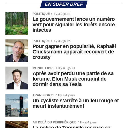
EN SUPER BREF
POLITIQUE
Il y a 2 jours
Le gouvernement lance un numéro
vert pour signaler les forêts encore
intactes
POLITIQUE
Il y a 2 jours
Pour gagner en popularité, Raphaël
Glucksmann apparaît recouvert de
crousty
MONDE LIBRE
Il y a 3 jours
Après avoir perdu une partie de sa
fortune, Elon Musk contraint de
dormir dans sa Tesla
TRANSPORTS
Il y a 4 jours
Un cycliste s’arrête à un feu rouge et
meurt instantanément
AU DELÀ DU PÉRIPHÉRIQUE
Il y a 4 jours
La police de Toonville recense sa