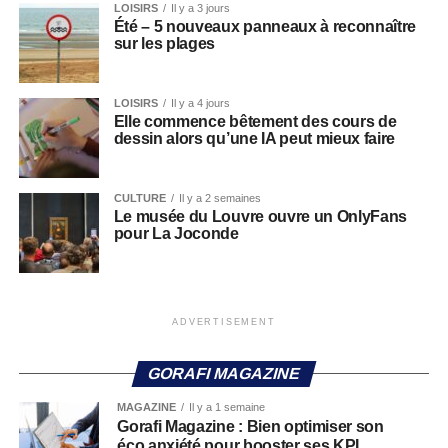
LOISIRS
Il y a 3 jours
Été – 5 nouveaux panneaux à reconnaître
sur les plages
LOISIRS
Il y a 4 jours
Elle commence bêtement des cours de
dessin alors qu’une IA peut mieux faire
CULTURE
Il y a 2 semaines
Le musée du Louvre ouvre un OnlyFans
pour La Joconde
ADVERTISEMENT
GORAFI MAGAZINE
MAGAZINE
Il y a 1 semaine
Gorafi Magazine : Bien optimiser son
éco anxiété pour booster ses KPI