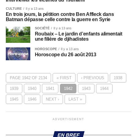
CULTURE
Il y a 13 ans
En trois jours, la pétition contre Ben Affleck dans
Batman dépasse celle contre la guerre en Syrie
SOCIÉTÉ
Il y a 13 ans
Roubaix – Le jardin d’enfants alimentait
une filière de djihadistes
HOROSCOPE
Il y a 13 ans
Horoscope du 26 août 2013
PAGE 1942 OF 2134
« FIRST
‹ PREVIOUS
1938
1939
1940
1941
1942
1943
1944
1945
1946
NEXT ›
LAST »
ADVERTISEMENT
EN BREF