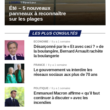
LOISIRS
Il y a 1 jour
Été – 5 nouveaux
panneaux à reconnaître
sur les plages
LES PLUS CONSULTÉS
ECONOMIE
Il y a 1 semaine
Désarçonné par le « Et avec ceci ? » de
la boulangère, Bernard Arnault rachète
la boulangerie
FRANCE
Il y a 1 semaine
Le gouvernement va interdire les
réseaux sociaux aux plus de 70 ans
POLITIQUE
Il y a 1 semaine
Emmanuel Macron affirme « qu’il faut
continuer à discuter » avec les
incendies