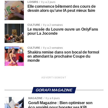
LOISIRS
Il y a 2 jours
Elle commence bêtement des cours de
dessin alors qu’une IA peut mieux faire
CULTURE
Il y a 2 semaines
Le musée du Louvre ouvre un OnlyFans
pour La Joconde
CULTURE
Il y a 2 semaines
Shakira remise dans son bocal de formol
en attendant la prochaine Coupe du
monde
ADVERTISEMENT
GORAFI MAGAZINE
MAGAZINE
Il y a 6 jours
Gorafi Magazine : Bien optimiser son
éco anxiété pour booster ses KPI