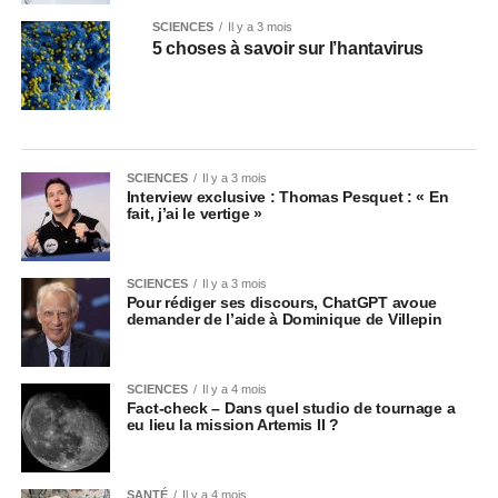
SCIENCES
Il y a 3 mois
5 choses à savoir sur l’hantavirus
SCIENCES
Il y a 3 mois
Interview exclusive : Thomas Pesquet : « En
fait, j’ai le vertige »
SCIENCES
Il y a 3 mois
Pour rédiger ses discours, ChatGPT avoue
demander de l’aide à Dominique de Villepin
SCIENCES
Il y a 4 mois
Fact-check – Dans quel studio de tournage a
eu lieu la mission Artemis II ?
SANTÉ
Il y a 4 mois