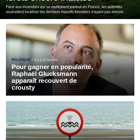
Face aux incendies qui se multiplient partout en France, les autorités
souhaitent localiser les derniers massifs forestiers n'ayant pas encore...
POLITIQUE
Il y a 11 heures
Pour gagner en popularité,
Raphaël Glucksmann
apparaît recouvert de
crousty