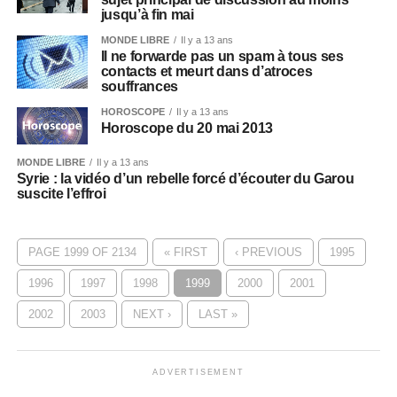
jusqu’à fin mai
MONDE LIBRE
Il y a 13 ans
Il ne forwarde pas un spam à tous ses
contacts et meurt dans d’atroces
souffrances
HOROSCOPE
Il y a 13 ans
Horoscope du 20 mai 2013
MONDE LIBRE
Il y a 13 ans
Syrie : la vidéo d’un rebelle forcé d’écouter du Garou
suscite l’effroi
PAGE 1999 OF 2134
« FIRST
‹ PREVIOUS
1995
1996
1997
1998
1999
2000
2001
2002
2003
NEXT ›
LAST »
ADVERTISEMENT