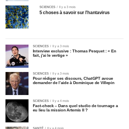
SCIENCES
Il y a 3 mois
5 choses à savoir sur l’hantavirus
SCIENCES
Il y a 3 mois
Interview exclusive : Thomas Pesquet : « En
fait, j’ai le vertige »
SCIENCES
Il y a 3 mois
Pour rédiger ses discours, ChatGPT avoue
demander de l’aide à Dominique de Villepin
SCIENCES
Il y a 4 mois
Fact-check – Dans quel studio de tournage a
eu lieu la mission Artemis II ?
SANTÉ
Il y a 4 mois