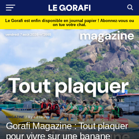
Le Gorafi est enfin disponible en journal papier !
Abonnez-vous ou
on tue votre chat.
MAGAZINE
Il y a 2 heures
Gorafi Magazine : Tout plaquer
pour vivre sur une banane