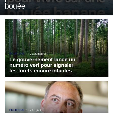
bouée
POLITIQUE
Il y a 22 heures
Le gouvernement lance un
numéro vert pour signaler
les forêts encore intactes
POLITIQUE
Il y a 1 jour