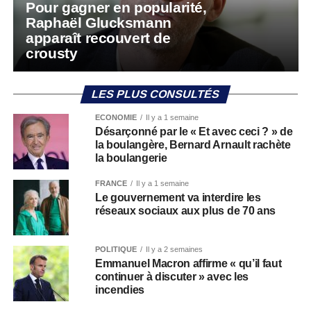
Pour gagner en popularité,
Raphaël Glucksmann
apparaît recouvert de
crousty
LES PLUS CONSULTÉS
ECONOMIE
Il y a 1 semaine
Désarçonné par le « Et avec ceci ? » de
la boulangère, Bernard Arnault rachète
la boulangerie
FRANCE
Il y a 1 semaine
Le gouvernement va interdire les
réseaux sociaux aux plus de 70 ans
POLITIQUE
Il y a 2 semaines
Emmanuel Macron affirme « qu’il faut
continuer à discuter » avec les
incendies