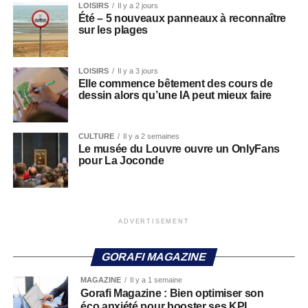
LOISIRS
Il y a 2 jours
Été – 5 nouveaux panneaux à reconnaître
sur les plages
LOISIRS
Il y a 3 jours
Elle commence bêtement des cours de
dessin alors qu’une IA peut mieux faire
CULTURE
Il y a 2 semaines
Le musée du Louvre ouvre un OnlyFans
pour La Joconde
ADVERTISEMENT
GORAFI MAGAZINE
MAGAZINE
Il y a 1 semaine
Gorafi Magazine : Bien optimiser son
éco anxiété pour booster ses KPI