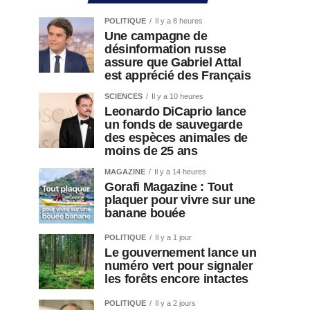
POLITIQUE
Il y a 8 heures
Une campagne de
désinformation russe
assure que Gabriel Attal
est apprécié des Français
SCIENCES
Il y a 10 heures
Leonardo DiCaprio lance
un fonds de sauvegarde
des espèces animales de
moins de 25 ans
MAGAZINE
Il y a 14 heures
Gorafi Magazine : Tout
plaquer pour vivre sur une
banane bouée
POLITIQUE
Il y a 1 jour
Le gouvernement lance un
numéro vert pour signaler
les forêts encore intactes
POLITIQUE
Il y a 2 jours