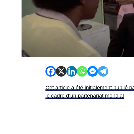
Cet article a été initialement publié
le cadre d’un partenariat mondial