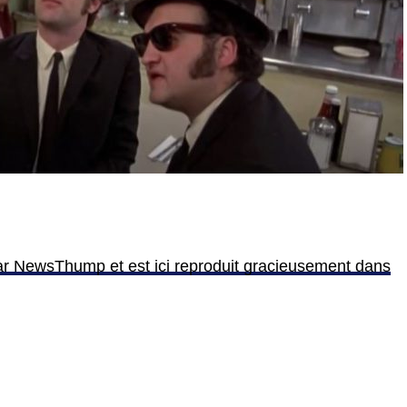
 par NewsThump et est ici reproduit gracieusement dans