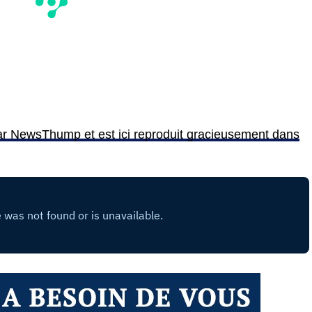
 par NewsThump et est ici reproduit gracieusement dans