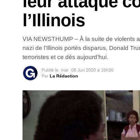
leur attaque co
l’Illinois
VIA NEWSTHUMP – À la suite de violents aff
nazi de l’Illinois portés disparus, Donald T
terroristes et ce dès aujourd’hui.
Publié le
mar
08 Jun 2020 à 16h30
Par
La Rédaction