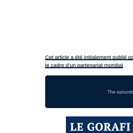
Cet article a été initialement publié
le cadre d’un partenariat mondial