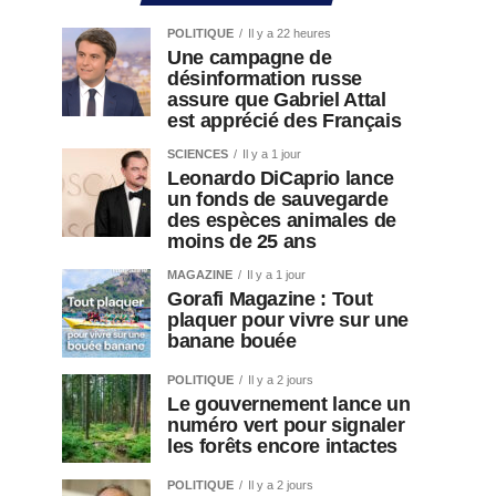
POLITIQUE
Il y a 22 heures
Une campagne de
désinformation russe
assure que Gabriel Attal
est apprécié des Français
SCIENCES
Il y a 1 jour
Leonardo DiCaprio lance
un fonds de sauvegarde
des espèces animales de
moins de 25 ans
MAGAZINE
Il y a 1 jour
Gorafi Magazine : Tout
plaquer pour vivre sur une
banane bouée
POLITIQUE
Il y a 2 jours
Le gouvernement lance un
numéro vert pour signaler
les forêts encore intactes
POLITIQUE
Il y a 2 jours