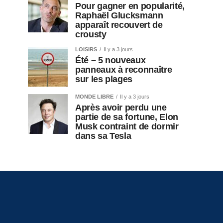
Pour gagner en popularité,
Raphaël Glucksmann
apparaît recouvert de
crousty
LOISIRS
Il y a 3 jours
Été – 5 nouveaux
panneaux à reconnaître
sur les plages
MONDE LIBRE
Il y a 3 jours
Après avoir perdu une
partie de sa fortune, Elon
Musk contraint de dormir
dans sa Tesla