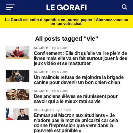
Le Gorafi est enfin disponible en journal papier !
Abonnez-vous ou
on tue votre chat.
All posts tagged "vie"
SOCIÉTÉ
Il y a 6 ans
Confinement : Elle dit qu’elle va lire plein de
livres mais elle va en fait surtout jouer à des
jeux vidéo et se masturber
SOCIÉTÉ
Il y a 7 ans
Un malinois refuse de rejoindre la brigade
canine pour devenir un bon chien-chien
SOCIÉTÉ
Il y a 7 ans
Des anciens élèves se réunissent pour
savoir qui a le mieux raté sa vie
POLITIQUE
Il y a 7 ans
Emmanuel Macron aux étudiants « Je
n’adore pas le mot de précarité car cela
donne l’impression que vivre dans la
pauvreté est pénible »