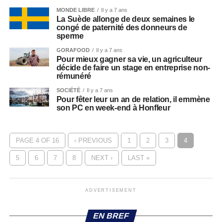
MONDE LIBRE
Il y a 7 ans
La Suède allonge de deux semaines le
congé de paternité des donneurs de
sperme
GORAFOOD
Il y a 7 ans
Pour mieux gagner sa vie, un agriculteur
décide de faire un stage en entreprise non-
rémunéré
SOCIÉTÉ
Il y a 7 ans
Pour fêter leur un an de relation, il emmène
son PC en week-end à Honfleur
PAGE 4 OF 16
‹ PREVIOUS
1
2
3
4
5
6
7
8
NEXT ›
LAST »
ADVERTISEMENT
EN BREF