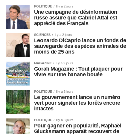
POLITIQUE
Il y a 2 jours
Une campagne de désinformation
russe assure que Gabriel Attal est
apprécié des Français
SCIENCES
Il y a 2 jours
Leonardo DiCaprio lance un fonds de
sauvegarde des espèces animales de
moins de 25 ans
MAGAZINE
Il y a 2 jours
Gorafi Magazine : Tout plaquer pour
vivre sur une banane bouée
POLITIQUE
Il y a 3 jours
Le gouvernement lance un numéro
vert pour signaler les forêts encore
intactes
POLITIQUE
Il y a 3 jours
Pour gagner en popularité, Raphaël
Glucksmann apparaît recouvert de