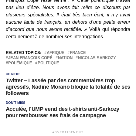
François Copé reste ferme :
« Cette polémique n’avait
pas lieu d’être. Nous avons fait relire ce discours par
plusieurs spécialistes. Il était très bien écrit, il n’y avait
aucune faute de français, en dehors d’une petite erreur
d’accord que nous avons rectifiée. »
Voilà qui répondra
certainement à de nombreuses interrogations.
RELATED TOPICS:
AFRIQUE
FRANCE
JEAN FRANÇOIS COPÉ
NATION
NICOLAS SARKOZY
POLÉMIQUE
POLITIQUE
UP NEXT
Twitter – Lassée par des commentaires trop
agressifs, Nadine Morano bloque la totalité de ses
followers
DON'T MISS
Acculée, l’UMP vend des t-shirts anti-Sarkozy
pour rembourser ses frais de campagne
ADVERTISEMENT