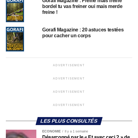
Gorafi Magazine : Freine mais freine
bordel tu vas freiner oui mais merde
freine !
Gorafi Magazine : 20 astuces testées
pour cacher un corps
ADVERTISEMENT
ADVERTISEMENT
ADVERTISEMENT
ADVERTISEMENT
LES PLUS CONSULTÉS
ECONOMIE
Il y a 1 semaine
Désarçonné par le « Et avec ceci ? » de