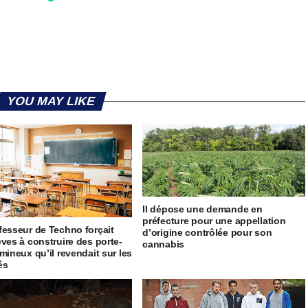
YOU MAY LIKE
Il dépose une demande en
préfecture pour une appellation
fesseur de Techno forçait
d’origine contrôlée pour son
èves à construire des porte-
cannabis
umineux qu’il revendait sur les
és