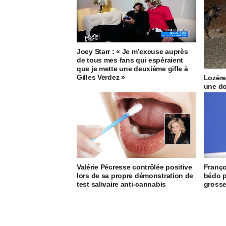
Joey Starr : « Je m’excuse auprès
de tous mes fans qui espéraient
que je mette une deuxième gifle à
Gilles Verdez »
Lozère
une do
collis
Valérie Pécresse contrôlée positive
Franço
lors de sa propre démonstration de
bédo p
test salivaire anti-cannabis
grosse