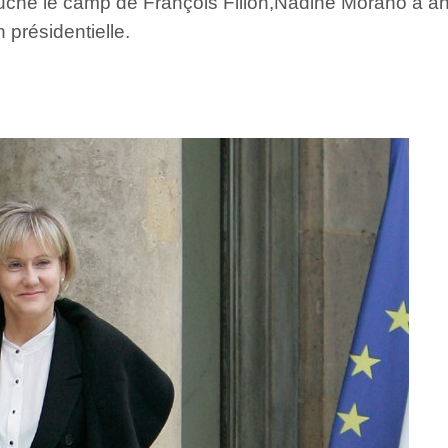
 touché le camp de François Fillon,Nadine Morano a
n présidentielle.