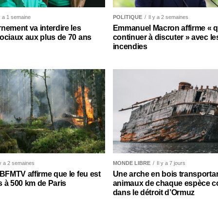
 y a 1 semaine
POLITIQUE
Il y a 2 semaines
nement va interdire les
Emmanuel Macron affirme « qu’
ociaux aux plus de 70 ans
continuer à discuter » avec le
incendies
 y a 2 semaines
MONDE LIBRE
Il y a 7 jours
 BFMTV affirme que le feu est
Une arche en bois transporta
 à 500 km de Paris
animaux de chaque espèce c
dans le détroit d’Ormuz