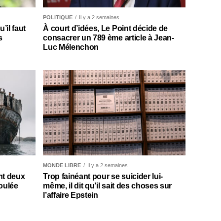
POLITIQUE
Il y a 2 semaines
il faut
À court d’idées, Le Point décide de
s
consacrer un 789 ème article à Jean-
Luc Mélenchon
MONDE LIBRE
Il y a 2 semaines
nt deux
Trop fainéant pour se suicider lui-
oulée
même, il dit qu’il sait des choses sur
l’affaire Epstein