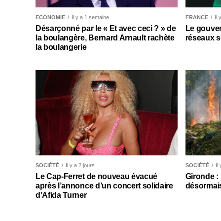
ECONOMIE
Il y a 1 semaine
FRANCE
Il
Désarçonné par le « Et avec ceci ? » de
Le gouver
la boulangère, Bernard Arnault rachète
réseaux s
la boulangerie
SOCIÉTÉ
Il y a 2 jours
SOCIÉTÉ
Il
Le Cap-Ferret de nouveau évacué
Gironde :
après l’annonce d’un concert solidaire
désormais
d’Afida Turner