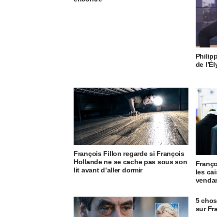
Philip
de l’Él
François Fillon regarde si François
Hollande ne se cache pas sous son
Franço
lit avant d’aller dormir
les ca
vendan
5 chos
sur Fr