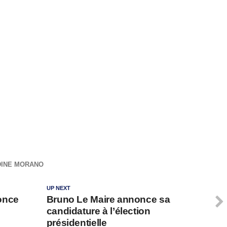
DINE MORANO
UP NEXT
once
Bruno Le Maire annonce sa
candidature à l’élection
présidentielle