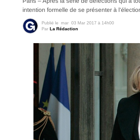
Paris – Après la série de défections qui a
intention formelle de se présenter à l’électio
Publié le
mar
03 Mar 2017 à 14h00
Par
La Rédaction