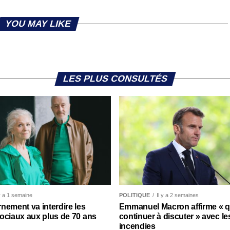
YOU MAY LIKE
LES PLUS CONSULTÉS
 y a 1 semaine
POLITIQUE
Il y a 2 semaines
nement va interdire les
Emmanuel Macron affirme « qu’
ociaux aux plus de 70 ans
continuer à discuter » avec le
incendies