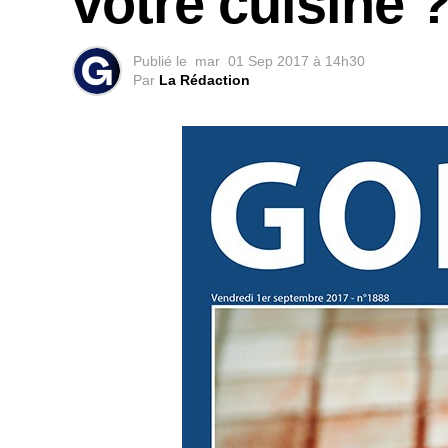
votre cuisine 
Publié le
mar
01 Sep 2017 à 14h30
Par
La Rédaction