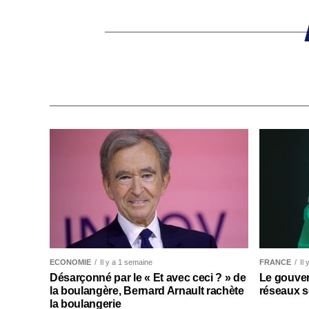
ECONOMIE
Il y a 1 semaine
FRANCE
Il
Désarçonné par le « Et avec ceci ? » de
Le gouver
la boulangère, Bernard Arnault rachète
réseaux s
la boulangerie