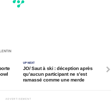
LENTIN
UP NEXT
porte
JO/ Saut à ski : déception après
Bowl
qu’aucun participant ne s’est
ramassé comme une merde
ADVERTISEMENT