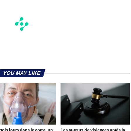
YOU MAY LIKE
trois jours dans le coma, un
Les auteurs de violences après la