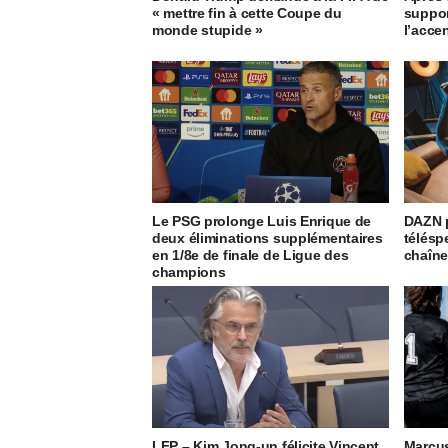
« mettre fin à cette Coupe du
suppor
monde stupide »
l’accen
Le PSG prolonge Luis Enrique de
DAZN p
deux éliminations supplémentaires
télésp
en 1/8e de finale de Ligue des
chaîne
champions
LFP – Kim Jong-un félicite Vincent
Marcus