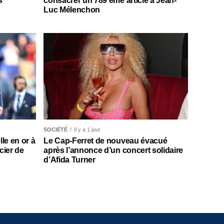
s
consacrer un 789 ème article à Jean-
Luc Mélenchon
SOCIÉTÉ
Il y a 1 jour
le en or à
Le Cap-Ferret de nouveau évacué
cier de
après l’annonce d’un concert solidaire
d’Afida Turner