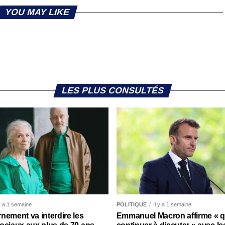
YOU MAY LIKE
LES PLUS CONSULTÉS
 y a 1 semaine
POLITIQUE
Il y a 1 semaine
nement va interdire les
Emmanuel Macron affirme « qu’