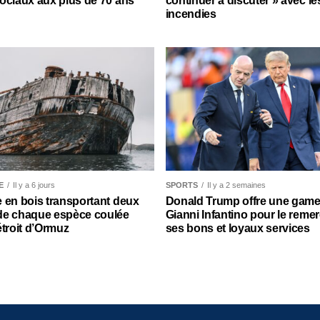
ociaux aux plus de 70 ans
continuer à discuter » avec le
incendies
E
Il y a 6 jours
SPORTS
Il y a 2 semaines
 en bois transportant deux
Donald Trump offre une gamel
de chaque espèce coulée
Gianni Infantino pour le remer
étroit d’Ormuz
ses bons et loyaux services