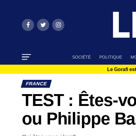
SOCIÉTÉ
POLITIQUE
MO
Le Gorafi est
FRANCE
TEST : Êtes-v
ou Philippe Ba