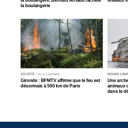
la boulangère, Bernard Arnault rachète
réseaux s
la boulangerie
SOCIÉTÉ
Il y a 1 semaine
MONDE LIBR
Gironde : BFMTV affirme que le feu est
Une arche
désormais à 500 km de Paris
animaux 
dans le d