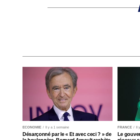
ECONOMIE
Il y a 1 semaine
FRANCE
Il
Désarçonné par le « Et avec ceci ? » de
Le gouver