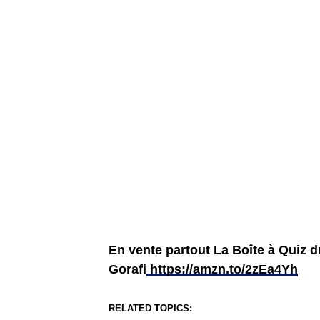
En vente partout La Boîte à Quiz 
Gorafi
https://amzn.to/2zEa4Yh
RELATED TOPICS: