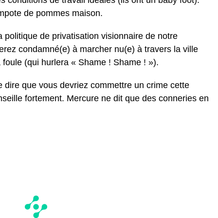
 conditions de travail idéales (ils ont un baby foot).
compote de pommes maison.
a politique de privatisation visionnaire de notre
ez condamné(e) à marcher nu(e) à travers la ville
a foule (qui hurlera « Shame ! Shame ! »).
e dire que vous devriez commettre un crime cette
seille fortement. Mercure ne dit que des conneries en