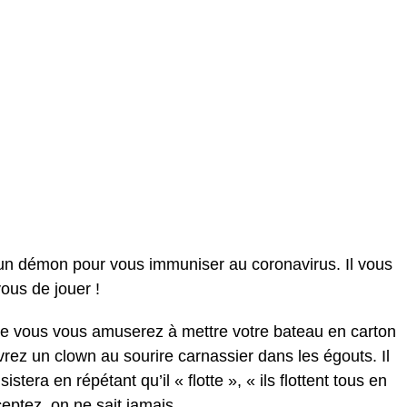
 un démon pour vous immuniser au coronavirus. Il vous
ous de jouer !
que vous vous amuserez à mettre votre bateau en carton
rez un clown au sourire carnassier dans les égouts. Il
stera en répétant qu’il « flotte », « ils flottent tous en
ceptez, on ne sait jamais.