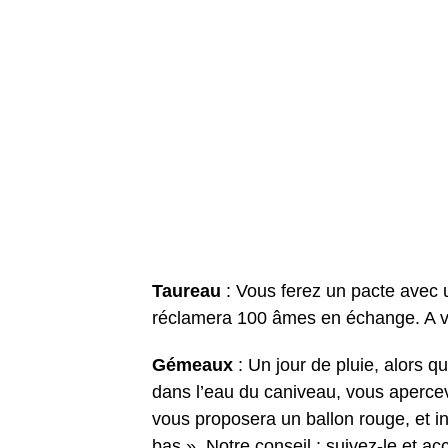
Taureau
: Vous ferez un pacte avec
réclamera 100 âmes en échange. A v
Gémeaux
: Un jour de pluie, alors 
dans l’eau du caniveau, vous apercev
vous proposera un ballon rouge, et insi
bas ». Notre conseil : suivez-le et ac