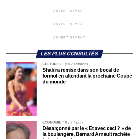
ADVERTISEMENT
ADVERTISEMENT
ADVERTISEMENT
LES PLUS CONSULTÉS
CULTURE
Il y a 2 semaines
Shakira remise dans son bocal de
formol en attendant la prochaine Coupe
du monde
ECONOMIE
Il y a 7 jours
Désarçonné par le « Et avec ceci ? » de
la boulangère, Bernard Arnault rachète