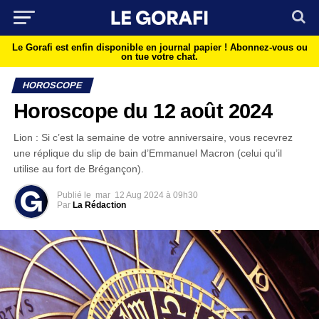
Le Gorafi est enfin disponible en journal papier !
Abonnez-vous ou
on tue votre chat.
HOROSCOPE
Horoscope du 12 août 2024
Lion : Si c’est la semaine de votre anniversaire, vous recevrez
une réplique du slip de bain d’Emmanuel Macron (celui qu’il
utilise au fort de Brégançon).
Publié le
mar
12 Aug 2024 à 09h30
Par
La Rédaction