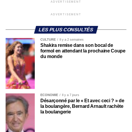
ADVERTISEMENT
ADVERTISEMENT
LES PLUS CONSULTÉS
CULTURE
Il y a 2 semaines
Shakira remise dans son bocal de
formol en attendant la prochaine Coupe
du monde
ECONOMIE
Il y a 7 jours
Désarçonné par le « Et avec ceci ? » de
la boulangère, Bernard Arnault rachète
la boulangerie