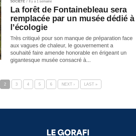
SOCIÉTÉ
Il y a 1 semaine
La forêt de Fontainebleau sera
remplacée par un musée dédié à
l’écologie
Très critiqué pour son manque de préparation face
aux vagues de chaleur, le gouvernement a
souhaité faire amende honorable en érigeant un
gigantesque musée consacré à...
2
3
4
5
6
NEXT ›
LAST »