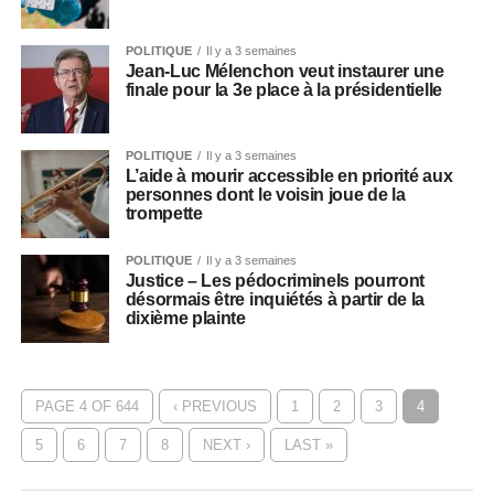
POLITIQUE
Il y a 3 semaines
Jean-Luc Mélenchon veut instaurer une
finale pour la 3e place à la présidentielle
POLITIQUE
Il y a 3 semaines
L’aide à mourir accessible en priorité aux
personnes dont le voisin joue de la
trompette
POLITIQUE
Il y a 3 semaines
Justice – Les pédocriminels pourront
désormais être inquiétés à partir de la
dixième plainte
PAGE 4 OF 644
‹ PREVIOUS
1
2
3
4
5
6
7
8
NEXT ›
LAST »