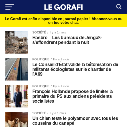
Le Gorafi est enfin disponible en journal papier !
Abonnez-vous ou
on tue votre chat.
SOCIÉTÉ
Il y a 1 mois
Hasbro – Les bureaux de Jenga®
s’effondrent pendant la nuit
POLITIQUE
Il y a 1 mois
Le Conseil d’État valide la bétonisation de
militants écologistes sur le chantier de
l’A69
POLITIQUE
Il y a 1 mois
François Hollande propose de limiter la
primaire du PS aux anciens présidents
socialistes
SOCIÉTÉ
Il y a 1 mois
Un chien teste le polyamour avec tous les
coussins du canapé