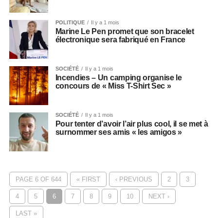
POLITIQUE
Il y a 1 mois
Marine Le Pen promet que son bracelet
électronique sera fabriqué en France
SOCIÉTÉ
Il y a 1 mois
Incendies – Un camping organise le
concours de « Miss T-Shirt Sec »
SOCIÉTÉ
Il y a 1 mois
Pour tenter d’avoir l’air plus cool, il se met à
surnommer ses amis « les amigos »
PAGE 6 OF 644
« FIRST
‹ PREVIOUS
2
3
4
5
6
7
8
9
10
NEXT ›
LAST »