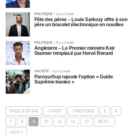
POLITIQUE
Il y a 2 mois
Fête des pères – Louis Sarkozy offre à son
père un bracelet électronique en nouilles
POLITIQUE
Il y a 2 mois
Angleterre – Le Premier ministre Keir
Starmer remplacé par Hervé Renard
SOCIÉTÉ
Il y a 2 mois
ParcourSup rajoute l’option « Guide
Suprême Iranien »
PAGE 9 OF 644
« FIRST
‹ PREVIOUS
5
6
7
8
9
10
11
12
13
NEXT ›
LAST »