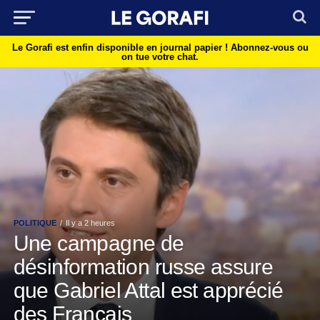
Le Gorafi est enfin disponible en journal papier !
Abonnez-vous ou
on tue votre chat.
POLITIQUE
Il y a 2 heures
Une campagne de
désinformation russe assure
que Gabriel Attal est apprécié
des Français