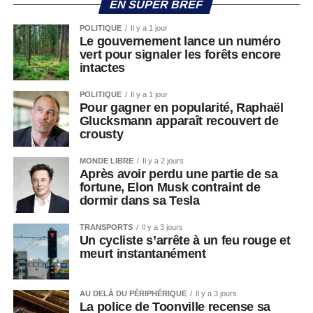
EN SUPER BREF
POLITIQUE
Il y a 1 jour
Le gouvernement lance un numéro
vert pour signaler les forêts encore
intactes
POLITIQUE
Il y a 1 jour
Pour gagner en popularité, Raphaël
Glucksmann apparaît recouvert de
crousty
MONDE LIBRE
Il y a 2 jours
Après avoir perdu une partie de sa
fortune, Elon Musk contraint de
dormir dans sa Tesla
TRANSPORTS
Il y a 3 jours
Un cycliste s’arrête à un feu rouge et
meurt instantanément
AU DELÀ DU PÉRIPHÉRIQUE
Il y a 3 jours
La police de Toonville recense sa