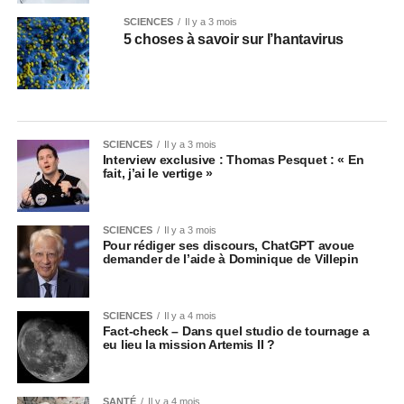
SCIENCES
Il y a 3 mois
5 choses à savoir sur l’hantavirus
SCIENCES
Il y a 3 mois
Interview exclusive : Thomas Pesquet : « En
fait, j’ai le vertige »
SCIENCES
Il y a 3 mois
Pour rédiger ses discours, ChatGPT avoue
demander de l’aide à Dominique de Villepin
SCIENCES
Il y a 4 mois
Fact-check – Dans quel studio de tournage a
eu lieu la mission Artemis II ?
SANTÉ
Il y a 4 mois