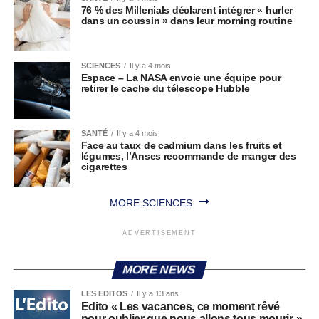
76 % des Millenials déclarent intégrer « hurler
dans un coussin » dans leur morning routine
SCIENCES
Il y a 4 mois
Espace – La NASA envoie une équipe pour
retirer le cache du télescope Hubble
SANTÉ
Il y a 4 mois
Face au taux de cadmium dans les fruits et
légumes, l’Anses recommande de manger des
cigarettes
MORE SCIENCES
ADVERTISEMENT
MORE NEWS
LES EDITOS
Il y a 13 ans
Edito « Les vacances, ce moment rêvé
pour oublier que nous allons tous mourir »