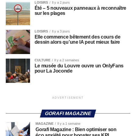
LOISIRS
Il y a 2 jours
Été – 5 nouveaux panneaux à reconnaître
sur les plages
LOISIRS
Il y a 3 jours
Elle commence bêtement des cours de
dessin alors qu’une IA peut mieux faire
CULTURE
Il y a 2 semaines
Le musée du Louvre ouvre un OnlyFans
pour La Joconde
ADVERTISEMENT
GORAFI MAGAZINE
MAGAZINE
Il y a 1 semaine
Gorafi Magazine : Bien optimiser son
éco anxiété pour booster ses KPI