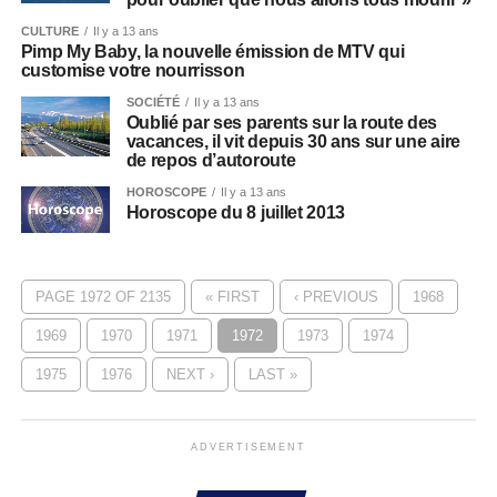
CULTURE
Il y a 13 ans
Pimp My Baby, la nouvelle émission de MTV qui
customise votre nourrisson
SOCIÉTÉ
Il y a 13 ans
Oublié par ses parents sur la route des
vacances, il vit depuis 30 ans sur une aire
de repos d’autoroute
HOROSCOPE
Il y a 13 ans
Horoscope du 8 juillet 2013
PAGE 1972 OF 2135
« FIRST
‹ PREVIOUS
1968
1969
1970
1971
1972
1973
1974
1975
1976
NEXT ›
LAST »
ADVERTISEMENT