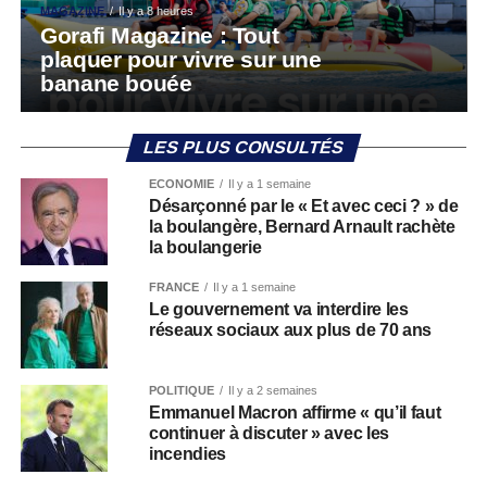
MAGAZINE
Il y a 8 heures
Gorafi Magazine : Tout
plaquer pour vivre sur une
banane bouée
LES PLUS CONSULTÉS
ECONOMIE
Il y a 1 semaine
Désarçonné par le « Et avec ceci ? » de
la boulangère, Bernard Arnault rachète
la boulangerie
FRANCE
Il y a 1 semaine
Le gouvernement va interdire les
réseaux sociaux aux plus de 70 ans
POLITIQUE
Il y a 2 semaines
Emmanuel Macron affirme « qu’il faut
continuer à discuter » avec les
incendies