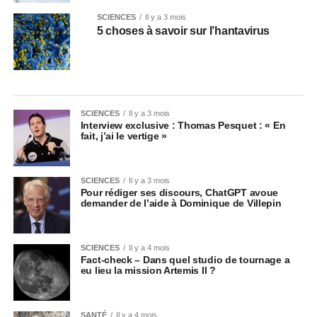
SCIENCES
Il y a 3 mois
5 choses à savoir sur l’hantavirus
SCIENCES
Il y a 3 mois
Interview exclusive : Thomas Pesquet : « En
fait, j’ai le vertige »
SCIENCES
Il y a 3 mois
Pour rédiger ses discours, ChatGPT avoue
demander de l’aide à Dominique de Villepin
SCIENCES
Il y a 4 mois
Fact-check – Dans quel studio de tournage a
eu lieu la mission Artemis II ?
SANTÉ
Il y a 4 mois