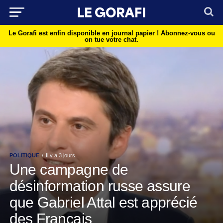
Le Gorafi est enfin disponible en journal papier !
Abonnez-vous ou
on tue votre chat.
POLITIQUE
Il y a 3 jours
Une campagne de
désinformation russe assure
que Gabriel Attal est apprécié
des Français