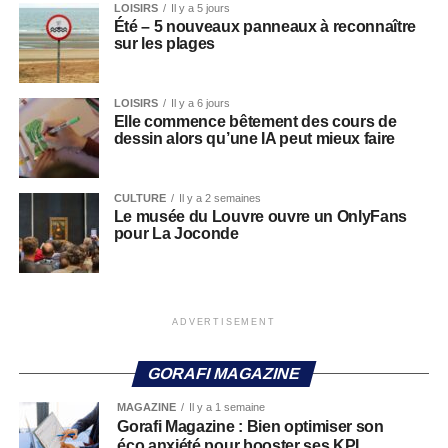
LOISIRS
Il y a 5 jours
Été – 5 nouveaux panneaux à reconnaître
sur les plages
LOISIRS
Il y a 6 jours
Elle commence bêtement des cours de
dessin alors qu’une IA peut mieux faire
CULTURE
Il y a 2 semaines
Le musée du Louvre ouvre un OnlyFans
pour La Joconde
ADVERTISEMENT
GORAFI MAGAZINE
MAGAZINE
Il y a 1 semaine
Gorafi Magazine : Bien optimiser son
éco anxiété pour booster ses KPI