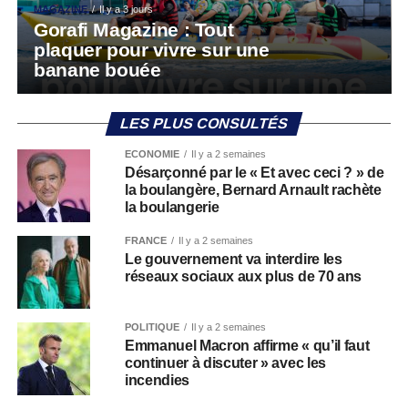
MAGAZINE
Il y a 3 jours
Gorafi Magazine : Tout
plaquer pour vivre sur une
banane bouée
LES PLUS CONSULTÉS
ECONOMIE
Il y a 2 semaines
Désarçonné par le « Et avec ceci ? » de
la boulangère, Bernard Arnault rachète
la boulangerie
FRANCE
Il y a 2 semaines
Le gouvernement va interdire les
réseaux sociaux aux plus de 70 ans
POLITIQUE
Il y a 2 semaines
Emmanuel Macron affirme « qu’il faut
continuer à discuter » avec les
incendies