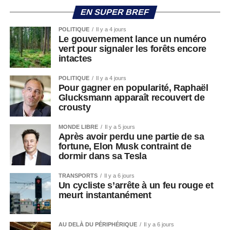
EN SUPER BREF
POLITIQUE
Il y a 4 jours
Le gouvernement lance un numéro
vert pour signaler les forêts encore
intactes
POLITIQUE
Il y a 4 jours
Pour gagner en popularité, Raphaël
Glucksmann apparaît recouvert de
crousty
MONDE LIBRE
Il y a 5 jours
Après avoir perdu une partie de sa
fortune, Elon Musk contraint de
dormir dans sa Tesla
TRANSPORTS
Il y a 6 jours
Un cycliste s’arrête à un feu rouge et
meurt instantanément
AU DELÀ DU PÉRIPHÉRIQUE
Il y a 6 jours