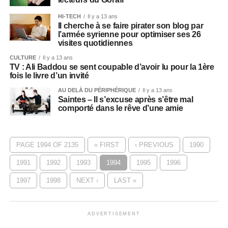
HI-TECH
Il y a 13 ans
Il cherche à se faire pirater son blog par
l’armée syrienne pour optimiser ses 26
visites quotidiennes
CULTURE
Il y a 13 ans
TV : Ali Baddou se sent coupable d’avoir lu pour la 1ère
fois le livre d’un invité
AU DELÀ DU PÉRIPHÉRIQUE
Il y a 13 ans
Saintes – Il s’excuse après s’être mal
comporté dans le rêve d’une amie
PAGE 1994 OF 2135
« FIRST
‹ PREVIOUS
1990
1991
1992
1993
1994
1995
1996
1997
1998
NEXT ›
LAST »
ADVERTISEMENT