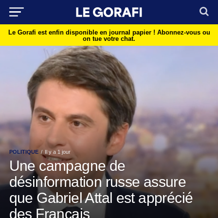
Le Gorafi est enfin disponible en journal papier !
Abonnez-vous ou
on tue votre chat.
POLITIQUE
Il y a 1 jour
Une campagne de
désinformation russe assure
que Gabriel Attal est apprécié
des Français