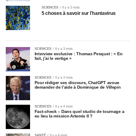
SCIENCES
Il y a 3 mois
5 choses à savoir sur l’hantavirus
SCIENCES
Il y a 3 mois
Interview exclusive : Thomas Pesquet : « En
fait, j’ai le vertige »
SCIENCES
Il y a 3 mois
Pour rédiger ses discours, ChatGPT avoue
demander de l’aide à Dominique de Villepin
SCIENCES
Il y a 4 mois
Fact-check – Dans quel studio de tournage a
eu lieu la mission Artemis II ?
SANTÉ
Il y a 4 mois