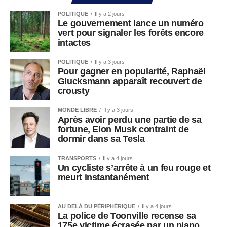
POLITIQUE
Il y a 2 jours
Le gouvernement lance un numéro
vert pour signaler les forêts encore
intactes
POLITIQUE
Il y a 3 jours
Pour gagner en popularité, Raphaël
Glucksmann apparaît recouvert de
crousty
MONDE LIBRE
Il y a 3 jours
Après avoir perdu une partie de sa
fortune, Elon Musk contraint de
dormir dans sa Tesla
TRANSPORTS
Il y a 4 jours
Un cycliste s’arrête à un feu rouge et
meurt instantanément
AU DELÀ DU PÉRIPHÉRIQUE
Il y a 4 jours
La police de Toonville recense sa
175e victime écrasée par un piano