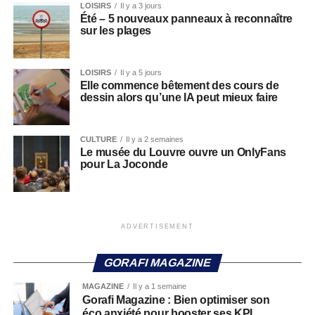
LOISIRS
Il y a 3 jours
Été – 5 nouveaux panneaux à reconnaître
sur les plages
LOISIRS
Il y a 5 jours
Elle commence bêtement des cours de
dessin alors qu’une IA peut mieux faire
CULTURE
Il y a 2 semaines
Le musée du Louvre ouvre un OnlyFans
pour La Joconde
ADVERTISEMENT
GORAFI MAGAZINE
MAGAZINE
Il y a 1 semaine
Gorafi Magazine : Bien optimiser son
éco anxiété pour booster ses KPI