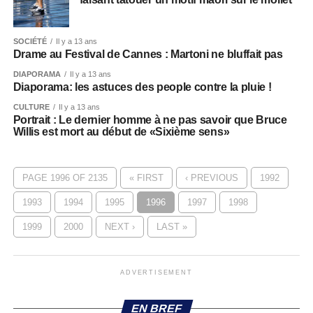
SOCIÉTÉ
Il y a 13 ans
Drame au Festival de Cannes : Martoni ne bluffait pas
DIAPORAMA
Il y a 13 ans
Diaporama: les astuces des people contre la pluie !
CULTURE
Il y a 13 ans
Portrait : Le dernier homme à ne pas savoir que Bruce
Willis est mort au début de «Sixième sens»
PAGE 1996 OF 2135
« FIRST
‹ PREVIOUS
1992
1993
1994
1995
1996
1997
1998
1999
2000
NEXT ›
LAST »
ADVERTISEMENT
EN BREF