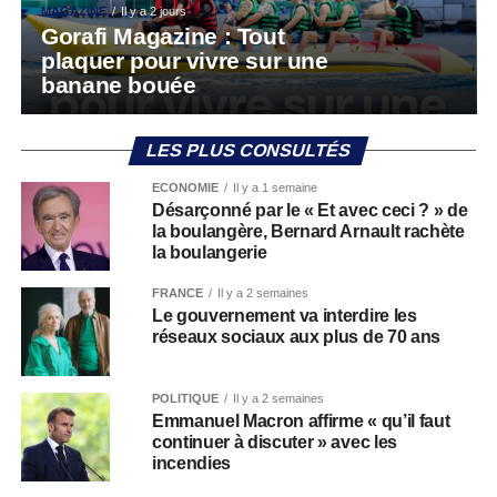
MAGAZINE
Il y a 2 jours
Gorafi Magazine : Tout
plaquer pour vivre sur une
banane bouée
LES PLUS CONSULTÉS
ECONOMIE
Il y a 1 semaine
Désarçonné par le « Et avec ceci ? » de
la boulangère, Bernard Arnault rachète
la boulangerie
FRANCE
Il y a 2 semaines
Le gouvernement va interdire les
réseaux sociaux aux plus de 70 ans
POLITIQUE
Il y a 2 semaines
Emmanuel Macron affirme « qu’il faut
continuer à discuter » avec les
incendies