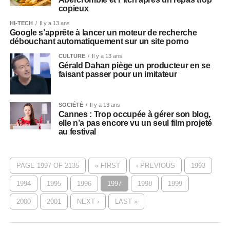
copieux
HI-TECH
Il y a 13 ans
Google s’apprête à lancer un moteur de recherche
débouchant automatiquement sur un site porno
CULTURE
Il y a 13 ans
Gérald Dahan piège un producteur en se
faisant passer pour un imitateur
SOCIÉTÉ
Il y a 13 ans
Cannes : Trop occupée à gérer son blog,
elle n’a pas encore vu un seul film projeté
au festival
PAGE 1997 OF 2135
« FIRST
‹ PREVIOUS
1993
1994
1995
1996
1997
1998
1999
2000
2001
NEXT ›
LAST »