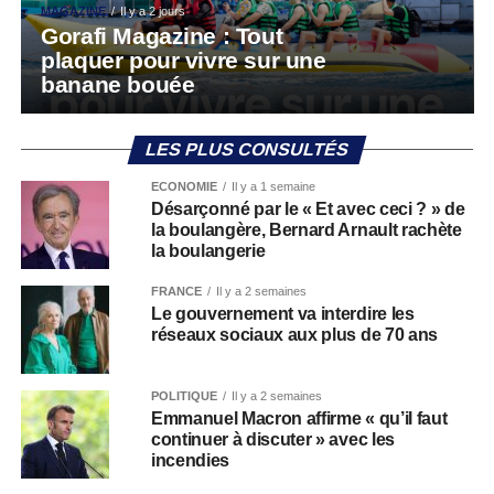
MAGAZINE
Il y a 2 jours
Gorafi Magazine : Tout
plaquer pour vivre sur une
banane bouée
LES PLUS CONSULTÉS
ECONOMIE
Il y a 1 semaine
Désarçonné par le « Et avec ceci ? » de
la boulangère, Bernard Arnault rachète
la boulangerie
FRANCE
Il y a 2 semaines
Le gouvernement va interdire les
réseaux sociaux aux plus de 70 ans
POLITIQUE
Il y a 2 semaines
Emmanuel Macron affirme « qu’il faut
continuer à discuter » avec les
incendies