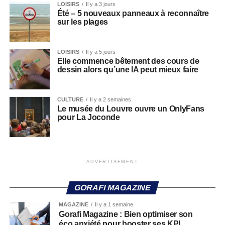
LOISIRS
Il y a 3 jours
Été – 5 nouveaux panneaux à reconnaître
sur les plages
LOISIRS
Il y a 5 jours
Elle commence bêtement des cours de
dessin alors qu’une IA peut mieux faire
CULTURE
Il y a 2 semaines
Le musée du Louvre ouvre un OnlyFans
pour La Joconde
ADVERTISEMENT
GORAFI MAGAZINE
MAGAZINE
Il y a 1 semaine
Gorafi Magazine : Bien optimiser son
éco anxiété pour booster ses KPI