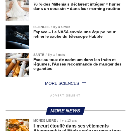
76 % des Millenials déclarent intégrer « hurler
dans un coussin » dans leur morning routine
SCIENCES
Il y a 4 mois
Espace – La NASA envoie une équipe pour
retirer le cache du télescope Hubble
SANTÉ
Il y a 4 mois
Face au taux de cadmium dans les fruits et
légumes, l’Anses recommande de manger des
cigarettes
MORE SCIENCES
ADVERTISEMENT
MORE NEWS
MONDE LIBRE
Il y a 13 ans
Il meurt étouffé dans ses vêtements
Abercrombie et Fitch après un repas trop