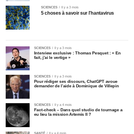
SCIENCES
Il y a 3 mois
5 choses à savoir sur l’hantavirus
SCIENCES
Il y a 3 mois
Interview exclusive : Thomas Pesquet : « En
fait, j’ai le vertige »
SCIENCES
Il y a 3 mois
Pour rédiger ses discours, ChatGPT avoue
demander de l’aide à Dominique de Villepin
SCIENCES
Il y a 4 mois
Fact-check – Dans quel studio de tournage a
eu lieu la mission Artemis II ?
SANTÉ
Il y a 4 mois