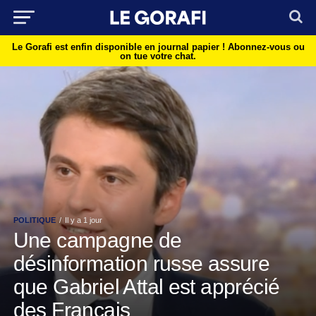
Le Gorafi est enfin disponible en journal papier !
Abonnez-vous ou
on tue votre chat.
POLITIQUE
Il y a 1 jour
Une campagne de
désinformation russe assure
que Gabriel Attal est apprécié
des Français