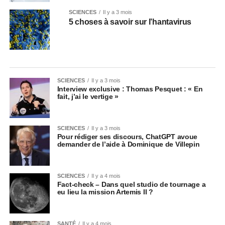
SCIENCES
Il y a 3 mois
5 choses à savoir sur l’hantavirus
SCIENCES
Il y a 3 mois
Interview exclusive : Thomas Pesquet : « En
fait, j’ai le vertige »
SCIENCES
Il y a 3 mois
Pour rédiger ses discours, ChatGPT avoue
demander de l’aide à Dominique de Villepin
SCIENCES
Il y a 4 mois
Fact-check – Dans quel studio de tournage a
eu lieu la mission Artemis II ?
SANTÉ
Il y a 4 mois