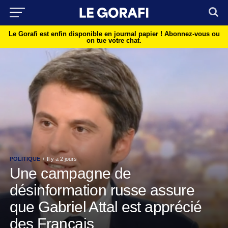
Le Gorafi est enfin disponible en journal papier !
Abonnez-vous ou
on tue votre chat.
POLITIQUE
Il y a 2 jours
Une campagne de
désinformation russe assure
que Gabriel Attal est apprécié
des Français