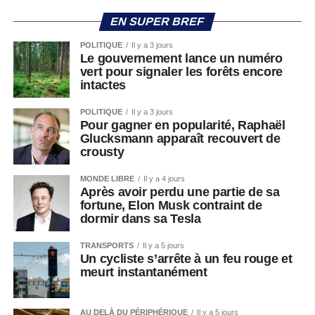
EN SUPER BREF
POLITIQUE
Il y a 3 jours
Le gouvernement lance un numéro
vert pour signaler les forêts encore
intactes
POLITIQUE
Il y a 3 jours
Pour gagner en popularité, Raphaël
Glucksmann apparaît recouvert de
crousty
MONDE LIBRE
Il y a 4 jours
Après avoir perdu une partie de sa
fortune, Elon Musk contraint de
dormir dans sa Tesla
TRANSPORTS
Il y a 5 jours
Un cycliste s’arrête à un feu rouge et
meurt instantanément
AU DELÀ DU PÉRIPHÉRIQUE
Il y a 5 jours