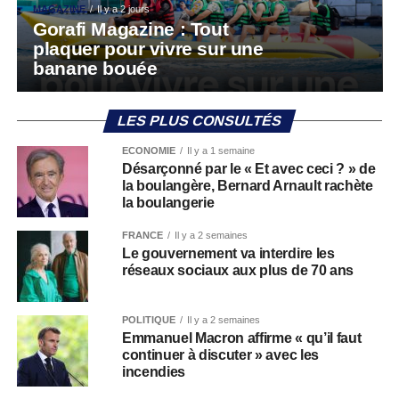
MAGAZINE
Il y a 2 jours
Gorafi Magazine : Tout
plaquer pour vivre sur une
banane bouée
LES PLUS CONSULTÉS
ECONOMIE
Il y a 1 semaine
Désarçonné par le « Et avec ceci ? » de
la boulangère, Bernard Arnault rachète
la boulangerie
FRANCE
Il y a 2 semaines
Le gouvernement va interdire les
réseaux sociaux aux plus de 70 ans
POLITIQUE
Il y a 2 semaines
Emmanuel Macron affirme « qu’il faut
continuer à discuter » avec les
incendies