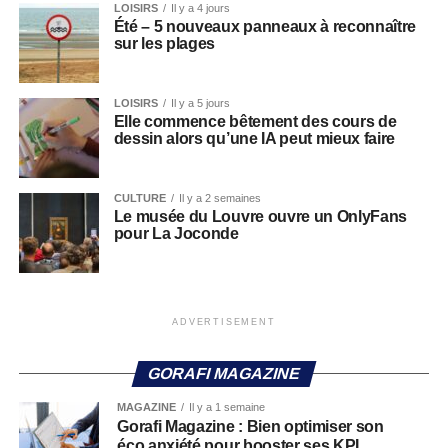
LOISIRS
Il y a 4 jours
Été – 5 nouveaux panneaux à reconnaître
sur les plages
LOISIRS
Il y a 5 jours
Elle commence bêtement des cours de
dessin alors qu’une IA peut mieux faire
CULTURE
Il y a 2 semaines
Le musée du Louvre ouvre un OnlyFans
pour La Joconde
ADVERTISEMENT
GORAFI MAGAZINE
MAGAZINE
Il y a 1 semaine
Gorafi Magazine : Bien optimiser son
éco anxiété pour booster ses KPI