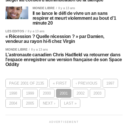
MONDE LIBRE
Il y a 13 ans
Il se lance le défi de vivre un an sans
respirer et meurt violemment au bout d’1
minute 20
LES EDITOS
Il y a 13 ans
« Récession ? Quelle récession ? » par Damien,
vendeur au rayon hi-fi chez Virgin
MONDE LIBRE
Il y a 13 ans
L’astronaute canadien Chris Hadfield va retourner dans
l’espace enregistrer une version française de son Space
Oddity
PAGE 2001 OF 2135
« FIRST
‹ PREVIOUS
1997
1998
1999
2000
2001
2002
2003
2004
2005
NEXT ›
LAST »
ADVERTISEMENT