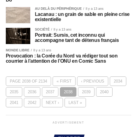
AU DELÀ DU PÉRIPHÉRIQUE
Il y a 13 ans
Lacanau : un grain de sable en pleine crise
existentielle
SOCIÉTÉ
Il y a 13 ans
Portrait: Sursis, cet inconnu qui
accompagne tant de détenus français
MONDE LIBRE
Il y a 13 ans
Provocation : la Corée du Nord va rédiger tout son
courrier à l’attention de l’ONU en Comic Sans
PAGE 2038 OF 2134
« FIRST
‹ PREVIOUS
2034
2035
2036
2037
2038
2039
2040
2041
2042
NEXT ›
LAST »
ADVERTISEMENT