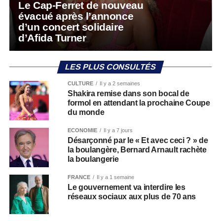
Le Cap-Ferret de nouveau
évacué après l’annonce
d’un concert solidaire
d’Afida Turner
LES PLUS CONSULTÉS
CULTURE
Il y a 2 semaines
Shakira remise dans son bocal de
formol en attendant la prochaine Coupe
du monde
ECONOMIE
Il y a 7 jours
Désarçonné par le « Et avec ceci ? » de
la boulangère, Bernard Arnault rachète
la boulangerie
FRANCE
Il y a 1 semaine
Le gouvernement va interdire les
réseaux sociaux aux plus de 70 ans