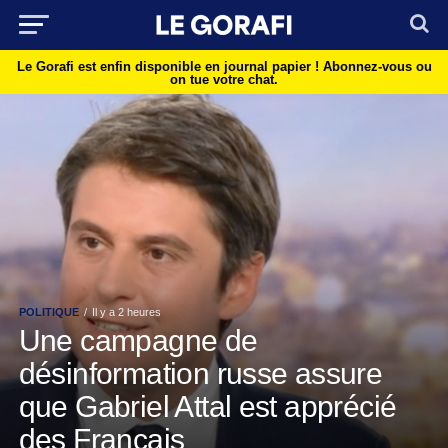
Le Gorafi est enfin disponible en journal papier !
Abonnez-vous ou
on tue votre chat.
POLITIQUE
Il y a 2 heures
Une campagne de
désinformation russe assure
que Gabriel Attal est apprécié
des Français