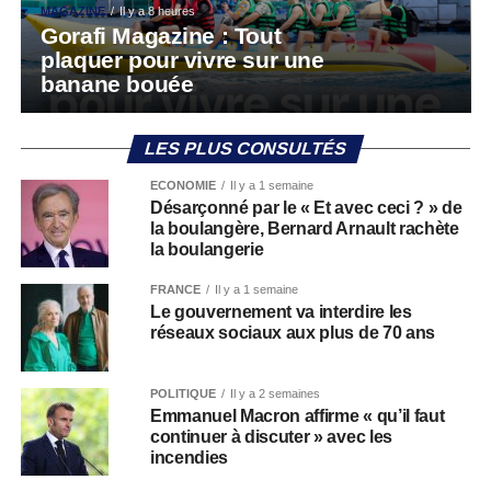
MAGAZINE
Il y a 8 heures
Gorafi Magazine : Tout
plaquer pour vivre sur une
banane bouée
LES PLUS CONSULTÉS
ECONOMIE
Il y a 1 semaine
Désarçonné par le « Et avec ceci ? » de
la boulangère, Bernard Arnault rachète
la boulangerie
FRANCE
Il y a 1 semaine
Le gouvernement va interdire les
réseaux sociaux aux plus de 70 ans
POLITIQUE
Il y a 2 semaines
Emmanuel Macron affirme « qu’il faut
continuer à discuter » avec les
incendies