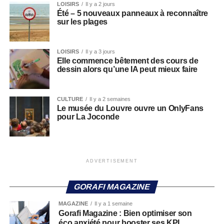
LOISIRS
Il y a 2 jours
Été – 5 nouveaux panneaux à reconnaître
sur les plages
LOISIRS
Il y a 3 jours
Elle commence bêtement des cours de
dessin alors qu’une IA peut mieux faire
CULTURE
Il y a 2 semaines
Le musée du Louvre ouvre un OnlyFans
pour La Joconde
ADVERTISEMENT
GORAFI MAGAZINE
MAGAZINE
Il y a 1 semaine
Gorafi Magazine : Bien optimiser son
éco anxiété pour booster ses KPI