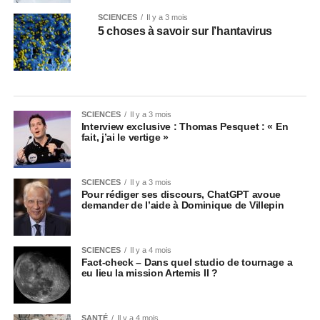
SCIENCES
Il y a 3 mois
5 choses à savoir sur l’hantavirus
SCIENCES
Il y a 3 mois
Interview exclusive : Thomas Pesquet : « En
fait, j’ai le vertige »
SCIENCES
Il y a 3 mois
Pour rédiger ses discours, ChatGPT avoue
demander de l’aide à Dominique de Villepin
SCIENCES
Il y a 4 mois
Fact-check – Dans quel studio de tournage a
eu lieu la mission Artemis II ?
SANTÉ
Il y a 4 mois