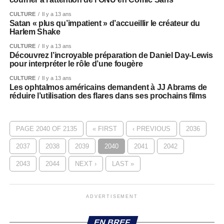
CULTURE
Il y a 13 ans
Satan « plus qu’impatient » d’accueillir le créateur du
Harlem Shake
CULTURE
Il y a 13 ans
Découvrez l’incroyable préparation de Daniel Day-Lewis
pour interpréter le rôle d’une fougère
CULTURE
Il y a 13 ans
Les ophtalmos américains demandent à JJ Abrams de
réduire l’utilisation des flares dans ses prochains films
PAGE 2040 OF 2135
« FIRST
‹ PREVIOUS
2036
2037
2038
2039
2040
2041
2042
2043
2044
NEXT ›
LAST »
ADVERTISEMENT
EN BREF