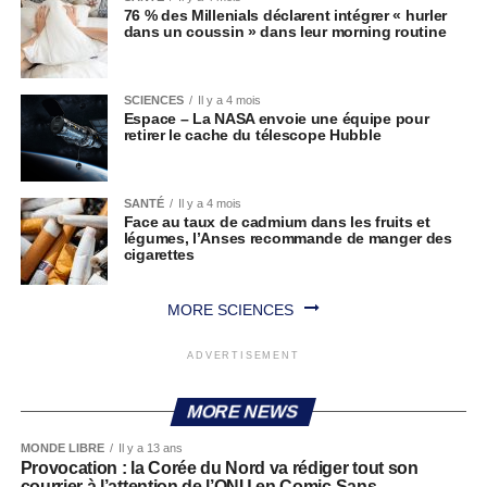
76 % des Millenials déclarent intégrer « hurler
dans un coussin » dans leur morning routine
SCIENCES
Il y a 4 mois
Espace – La NASA envoie une équipe pour
retirer le cache du télescope Hubble
SANTÉ
Il y a 4 mois
Face au taux de cadmium dans les fruits et
légumes, l’Anses recommande de manger des
cigarettes
MORE SCIENCES
ADVERTISEMENT
MORE NEWS
MONDE LIBRE
Il y a 13 ans
Provocation : la Corée du Nord va rédiger tout son
courrier à l’attention de l’ONU en Comic Sans