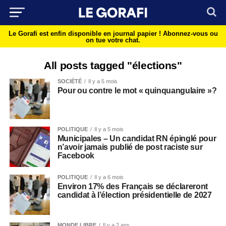
Le Gorafi est enfin disponible en journal papier !
Abonnez-vous ou
on tue votre chat.
All posts tagged "élections"
SOCIÉTÉ
Il y a 5 mois
Pour ou contre le mot « quinquangulaire »?
POLITIQUE
Il y a 5 mois
Municipales – Un candidat RN épinglé pour
n’avoir jamais publié de post raciste sur
Facebook
POLITIQUE
Il y a 6 mois
Environ 17% des Français se déclareront
candidat à l’élection présidentielle de 2027
MONDE LIBRE
Il y a 2 ans