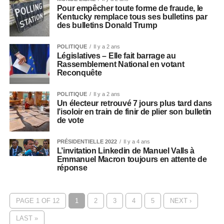
Pour empêcher toute forme de fraude, le
Kentucky remplace tous ses bulletins par
des bulletins Donald Trump
POLITIQUE
Il y a 2 ans
Législatives – Elle fait barrage au
Rassemblement National en votant
Reconquête
POLITIQUE
Il y a 2 ans
Un électeur retrouvé 7 jours plus tard dans
l’isoloir en train de finir de plier son bulletin
de vote
PRÉSIDENTIELLE 2022
Il y a 4 ans
L’invitation Linkedin de Manuel Valls à
Emmanuel Macron toujours en attente de
réponse
PAGE 1 OF 12
1
2
3
4
5
NEXT ›
LAST »