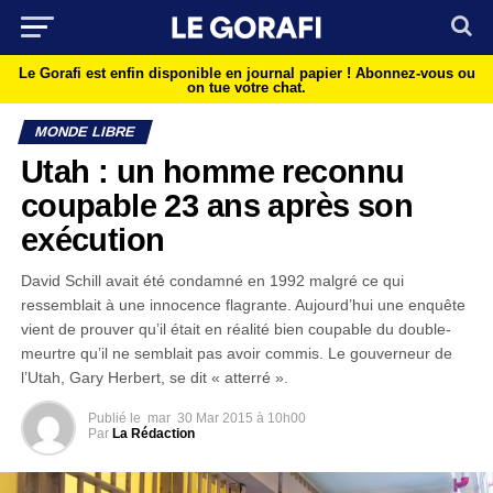
Le Gorafi est enfin disponible en journal papier !
Abonnez-vous ou
on tue votre chat.
MONDE LIBRE
Utah : un homme reconnu
coupable 23 ans après son
exécution
David Schill avait été condamné en 1992 malgré ce qui
ressemblait à une innocence flagrante. Aujourd’hui une enquête
vient de prouver qu’il était en réalité bien coupable du double-
meurtre qu’il ne semblait pas avoir commis. Le gouverneur de
l’Utah, Gary Herbert, se dit « atterré ».
Publié le
mar
30 Mar 2015 à 10h00
Par
La Rédaction