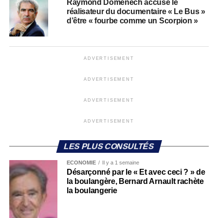
Raymond Domenech accuse le
réalisateur du documentaire « Le Bus »
d’être « fourbe comme un Scorpion »
ADVERTISEMENT
ADVERTISEMENT
ADVERTISEMENT
ADVERTISEMENT
LES PLUS CONSULTÉS
ECONOMIE
Il y a 1 semaine
Désarçonné par le « Et avec ceci ? » de
la boulangère, Bernard Arnault rachète
la boulangerie