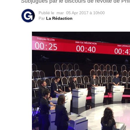
Subjugués par le discours de révolte de Phi
Publié le
mar
05 Apr 2017 à 10h00
Par
La Rédaction