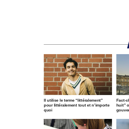
Il utilise le terme “littéralement”
Fact-c
pour littéralement tout et n’importe
huit” 
quoi
gouve