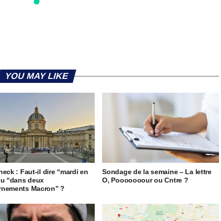
YOU MAY LIKE
heck : Faut-il dire “mardi en
Sondage de la semaine – La lettre
ou “dans deux
O, Pooooooour ou Cntre ?
rnements Macron” ?