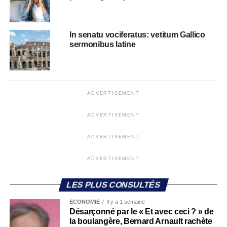
In senatu vociferatus: vetitum Gallico
sermonibus latine
ADVERTISEMENT
ADVERTISEMENT
ADVERTISEMENT
ADVERTISEMENT
LES PLUS CONSULTÉS
ECONOMIE
Il y a 1 semaine
Désarçonné par le « Et avec ceci ? » de
la boulangère, Bernard Arnault rachète