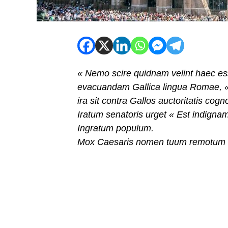
« Nemo scire quidnam velint haec es
evacuandam Gallica lingua Romae, « 
ira sit contra Gallos auctoritatis cog
Iratum senatoris urget
« Est indignam
Ingratum populum.
Mox Caesaris nomen tuum remotum es