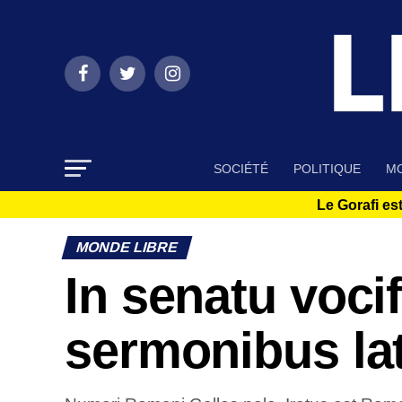
SOCIÉTÉ
POLITIQUE
MO
Le Gorafi est
MONDE LIBRE
In senatu voci
sermonibus la