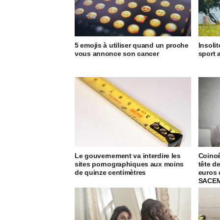
5 emojis à utiliser quand un proche
Insolit
vous annonce son cancer
sport 
​​Le gouvernement va interdire les
Coincé
sites pornographiques aux moins
tête de
de quinze centimètres
euros 
SACE