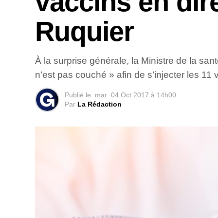
vaccins en dir
Ruquier
À la surprise générale, la Ministre de la sa
n’est pas couché » afin de s’injecter les 11
Publié le
mar
04 Oct 2017 à 14h00
Par
La Rédaction