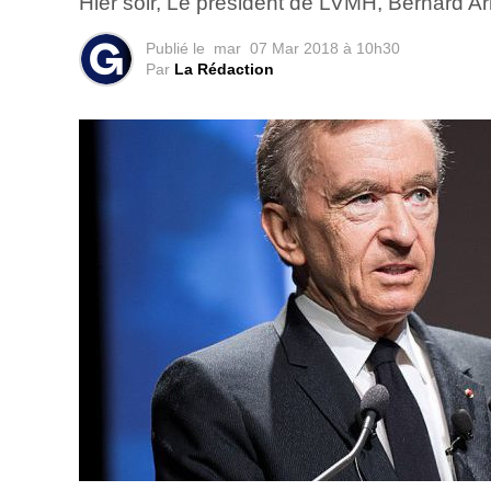
Hier soir, Le président de LVMH, Bernard Arn
Publié le
mar
07 Mar 2018 à 10h30
Par
La Rédaction