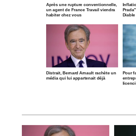
Après une rupture conventionnelle,
Inflati
un agent de France Travail viendra
Prada”
habiter chez vous
Diable 
Distrait, Bernard Arnault rachète un
Pour f
média qui lui appartenait déjà
entrep
licenci