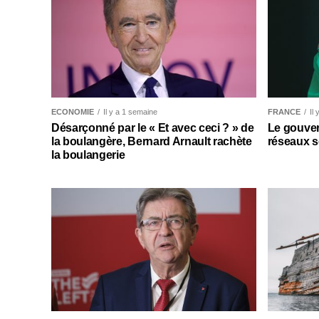
ECONOMIE
Il y a 1 semaine
FRANCE
Il
Désarçonné par le « Et avec ceci ? » de
Le gouver
la boulangère, Bernard Arnault rachète
réseaux s
la boulangerie