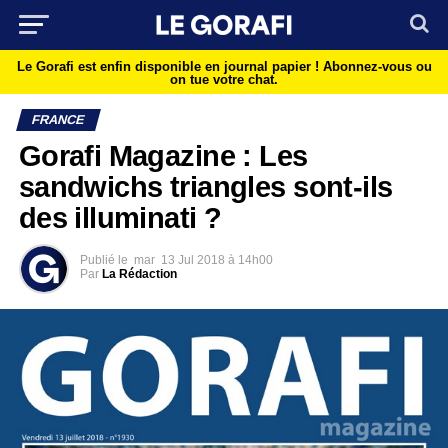
Le Gorafi est enfin disponible en journal papier !
Abonnez-vous ou
on tue votre chat.
FRANCE
Gorafi Magazine : Les
sandwichs triangles sont-ils
des illuminati ?
Publié le
mar
13 Jul 2018 à 14h00
Par
La Rédaction