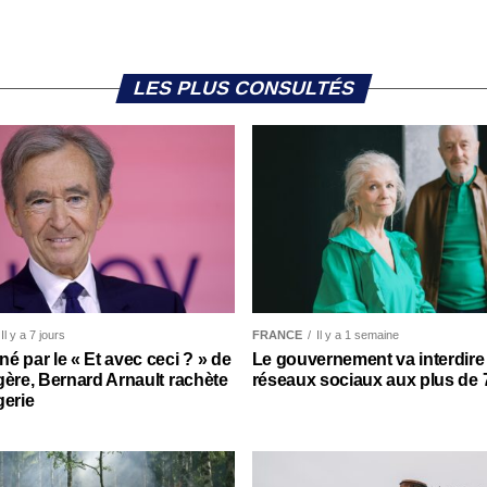
LES PLUS CONSULTÉS
Il y a 7 jours
FRANCE
Il y a 1 semaine
é par le « Et avec ceci ? » de
Le gouvernement va interdire 
gère, Bernard Arnault rachète
réseaux sociaux aux plus de
gerie