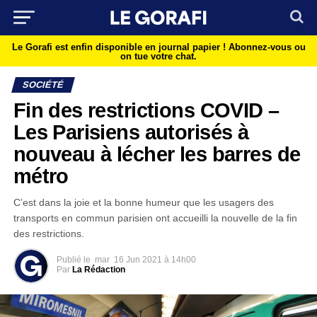
Le Gorafi est enfin disponible en journal papier !
Abonnez-vous ou
on tue votre chat.
SOCIÉTÉ
Fin des restrictions COVID –
Les Parisiens autorisés à
nouveau à lécher les barres de
métro
C’est dans la joie et la bonne humeur que les usagers des
transports en commun parisien ont accueilli la nouvelle de la fin
des restrictions.
Publié le
mar
16 Jun 2021 à 14h00
Par
La Rédaction