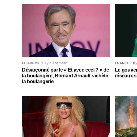
ECONOMIE
Il y a 1 semaine
FRANCE
Il
Désarçonné par le « Et avec ceci ? » de
Le gouver
la boulangère, Bernard Arnault rachète
réseaux s
la boulangerie