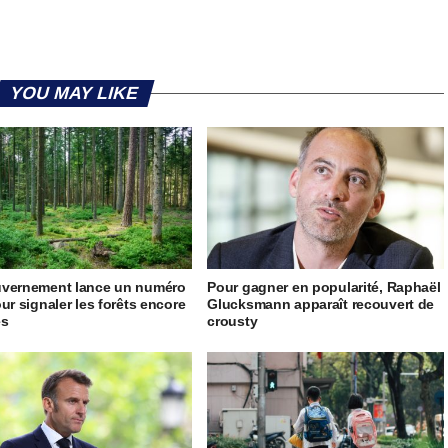
YOU MAY LIKE
uvernement lance un numéro
Pour gagner en popularité, Raphaël
our signaler les forêts encore
Glucksmann apparaît recouvert de
es
crousty