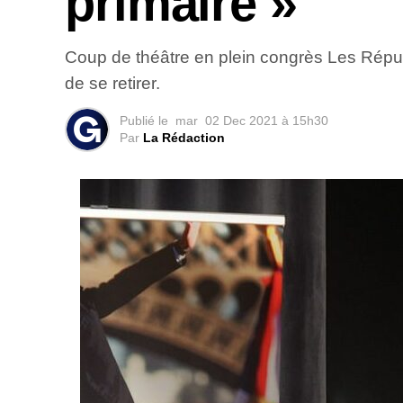
primaire »
Coup de théâtre en plein congrès Les Républ
de se retirer.
Publié le
mar
02 Dec 2021 à 15h30
Par
La Rédaction