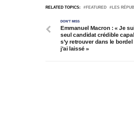
RELATED TOPICS:
FEATURED
LES RÉPUB
DON'T MISS
Emmanuel Macron : « Je sui
seul candidat crédible capa
s’y retrouver dans le bordel
j’ai laissé »