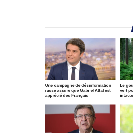
Une campagne de désinformation
Le go
russe assure que Gabriel Attal est
vert p
apprécié des Français
intact