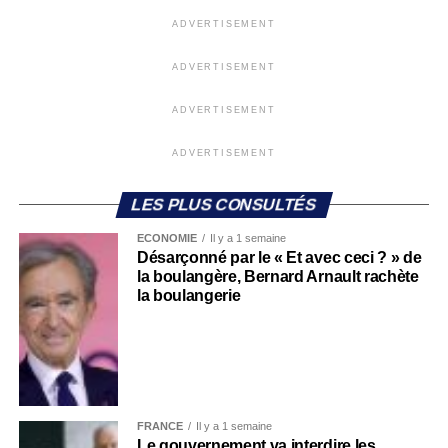
ADVERTISEMENT
ADVERTISEMENT
ADVERTISEMENT
ADVERTISEMENT
LES PLUS CONSULTÉS
ECONOMIE
Il y a 1 semaine
Désarçonné par le « Et avec ceci ? » de
la boulangère, Bernard Arnault rachète
la boulangerie
FRANCE
Il y a 1 semaine
Le gouvernement va interdire les