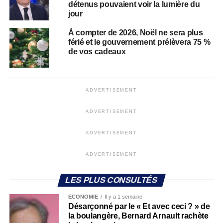
détenus pouvaient voir la lumière du
jour
À compter de 2026, Noël ne sera plus
férié et le gouvernement prélèvera 75 %
de vos cadeaux
ADVERTISEMENT
ADVERTISEMENT
ADVERTISEMENT
ADVERTISEMENT
LES PLUS CONSULTÉS
ECONOMIE
Il y a 1 semaine
Désarçonné par le « Et avec ceci ? » de
la boulangère, Bernard Arnault rachète