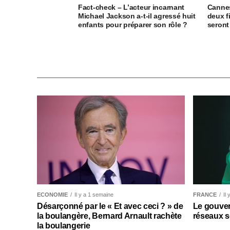
Fact-check – L’acteur incarnant
Cannes
Michael Jackson a-t-il agressé huit
deux f
enfants pour préparer son rôle ?
seront
ECONOMIE
Il y a 1 semaine
FRANCE
Il
Désarçonné par le « Et avec ceci ? » de
Le gouver
la boulangère, Bernard Arnault rachète
réseaux s
la boulangerie