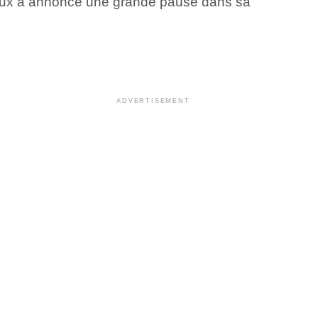
pieux a annoncé une grande pause dans sa
ADVERTISEMENT