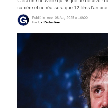
C’est une nouvelle qui risque de décevoir
carrière et ne réalisera que 12 films l’an pro
Publié le
mar
08 Aug 2025 à 16h00
Par
La Rédaction