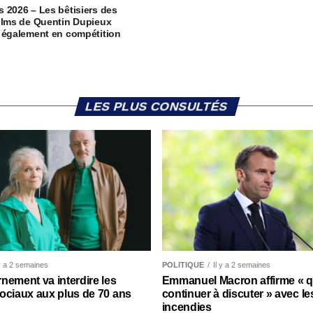
 2026 – Les bêtisiers des
ilms de Quentin Dupieux
 également en compétition
LES PLUS CONSULTÉS
 y a 2 semaines
POLITIQUE
Il y a 2 semaines
nement va interdire les
Emmanuel Macron affirme « qu’
ociaux aux plus de 70 ans
continuer à discuter » avec le
incendies