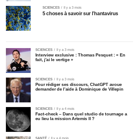
SCIENCES
Il y a 3 mois
5 choses à savoir sur l’hantavirus
SCIENCES
Il y a 3 mois
Interview exclusive : Thomas Pesquet : « En
fait, j’ai le vertige »
SCIENCES
Il y a 3 mois
Pour rédiger ses discours, ChatGPT avoue
demander de l’aide à Dominique de Villepin
SCIENCES
Il y a 4 mois
Fact-check – Dans quel studio de tournage a
eu lieu la mission Artemis II ?
SANTÉ
Il y a 4 mois