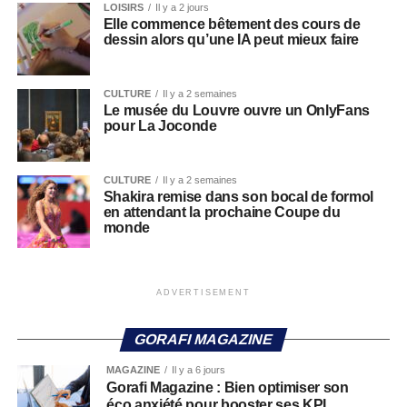
LOISIRS
Il y a 2 jours
Elle commence bêtement des cours de
dessin alors qu’une IA peut mieux faire
CULTURE
Il y a 2 semaines
Le musée du Louvre ouvre un OnlyFans
pour La Joconde
CULTURE
Il y a 2 semaines
Shakira remise dans son bocal de formol
en attendant la prochaine Coupe du
monde
ADVERTISEMENT
GORAFI MAGAZINE
MAGAZINE
Il y a 6 jours
Gorafi Magazine : Bien optimiser son
éco anxiété pour booster ses KPI