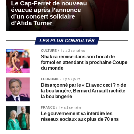
Le Cap-Ferret de nouveau
évacué après l’annonce
d’un concert solidaire
d’Afida Turner
LES PLUS CONSULTÉS
CULTURE
Il y a 2 semaines
Shakira remise dans son bocal de
formol en attendant la prochaine Coupe
du monde
ECONOMIE
Il y a 7 jours
Désarçonné par le « Et avec ceci ? » de
la boulangère, Bernard Arnault rachète
la boulangerie
FRANCE
Il y a 1 semaine
Le gouvernement va interdire les
réseaux sociaux aux plus de 70 ans