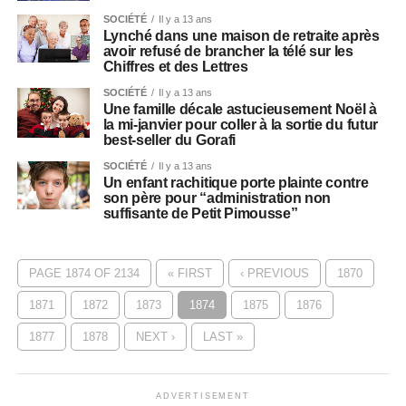
SOCIÉTÉ
Il y a 13 ans
Lynché dans une maison de retraite après
avoir refusé de brancher la télé sur les
Chiffres et des Lettres
SOCIÉTÉ
Il y a 13 ans
Une famille décale astucieusement Noël à
la mi-janvier pour coller à la sortie du futur
best-seller du Gorafi
SOCIÉTÉ
Il y a 13 ans
Un enfant rachitique porte plainte contre
son père pour “administration non
suffisante de Petit Pimousse”
PAGE 1874 OF 2134
« FIRST
‹ PREVIOUS
1870
1871
1872
1873
1874
1875
1876
1877
1878
NEXT ›
LAST »
ADVERTISEMENT