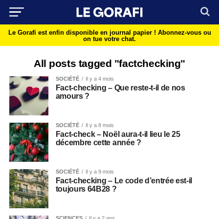
Le Gorafi est enfin disponible en journal papier !
Abonnez-vous ou
on tue votre chat.
All posts tagged "factchecking"
SOCIÉTÉ
Il y a 4 mois
Fact-checking – Que reste-t-il de nos
amours ?
SOCIÉTÉ
Il y a 8 mois
Fact-check – Noël aura-t-il lieu le 25
décembre cette année ?
SOCIÉTÉ
Il y a 9 mois
Fact-checking – Le code d’entrée est-il
toujours 64B28 ?
SCIENCES
Il y a 2 ans