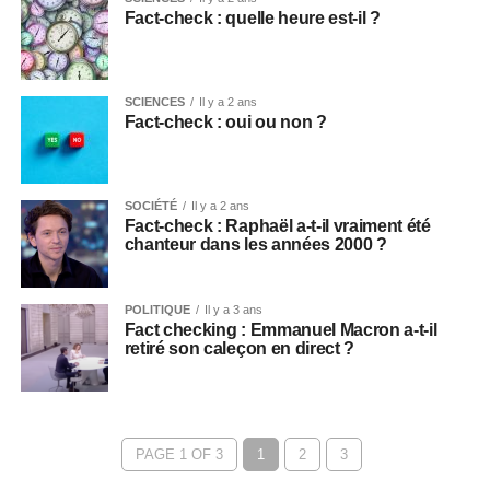
Fact-check : quelle heure est-il ?
SCIENCES
Il y a 2 ans
Fact-check : oui ou non ?
SOCIÉTÉ
Il y a 2 ans
Fact-check : Raphaël a-t-il vraiment été
chanteur dans les années 2000 ?
POLITIQUE
Il y a 3 ans
Fact checking : Emmanuel Macron a-t-il
retiré son caleçon en direct ?
PAGE 1 OF 3
1
2
3