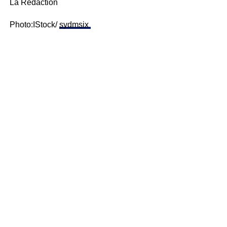
La Rédaction
Photo:IStock/
sydmsix