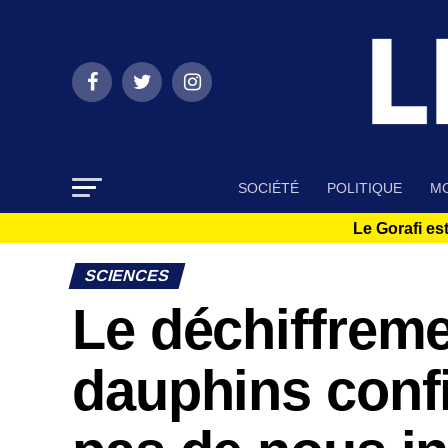
SOCIÉTÉ
POLITIQUE
MO
Le Gorafi est
SCIENCES
Le déchiffrem
dauphins confi